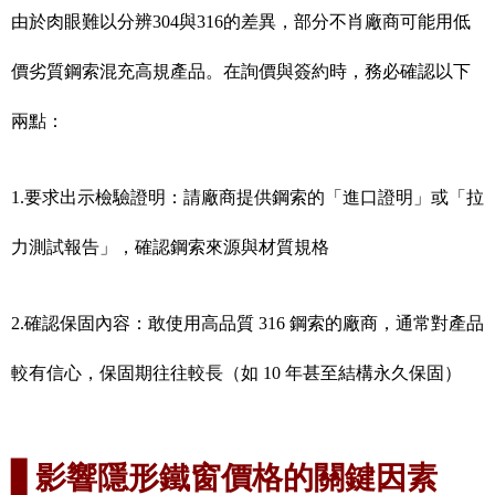
由於肉眼難以分辨304
與
316的差異，部分不肖廠商可能用低
價劣質鋼索混充高規產品。在詢價與簽約時，務必確認以下
兩點：
1.
要求出示檢驗證明：請廠商提供鋼索的「進口證明」或「拉
力測試報告」，確認鋼索來源與材質規格
2.
確認保固內容：敢使用高品質
316
鋼索的廠商，通常對產品
較有信心，保固期往往較長（如
10
年甚至結構永久保固）
▋
影響隱形鐵窗價格的關鍵因素