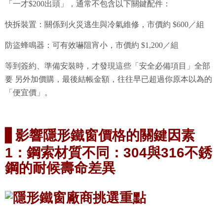
「一才$200出頭」，通常不包含以下關鍵配件：
快拆裝置：關係到火災逃生與冷氣維修，市價約 $600／組
防盜蜂鳴器：可有效嚇阻宵小，市價約 $1,200／組
等到簽約、準備安裝時，才發現這些「安全必備項目」全部
要 另外加價購，最後結帳金額，往往早已超過你原本以為的
「便宜價」。
影響隱形鐵窗價格的關鍵因素
▋
1
：
鋼索材質不同：
304
與
316
不銹
鋼的耐候壽命差異