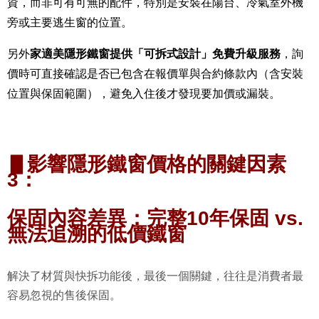
資，而非可有可無的配件，特別是安裝在陽台、冷氣室外機
旁或主要逃生窗的位置。
另外
家適美隱形鐵窗提供「可拆式設計」免費升級服務
，詢
價時可直接確認是否已包含在報價單與合約條款內（含安裝
位置與保固範圍），避免入住後才發現要加價或漏裝。
▋影響隱形鐵窗價格的關鍵因素
3
：
保固內容差異：完整
10
年保固
vs.
無法追溯的低價鐵窗
解決了材質與快拆功能後，最後一個關鍵，往往是消費者最
容易忽視的售後保固。