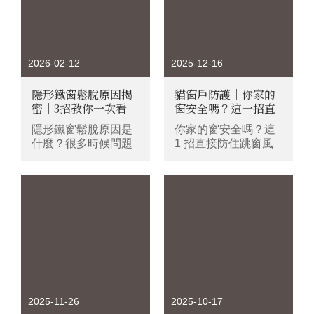
2026-02-12
2025-12-16
隱形鐵窗鬆脫原因揭
貓窗戶防護｜你家的
密｜3招教你一次看
窗安全嗎？這一招直
懂！
接防住跳窗風險
隱形鐵窗鬆脫原因是
你家的窗安全嗎？這
什麼？很多時候問題
1 招直接防住跳窗風
不在鋼索本身，而在
險
鋁座內的鎖固方式，
固定點是否做到獨立
固定，才能降低鋼索
位移與張力連動，避
免產生「連鎖鬆弛」
風險，本文會帶你拆
解隱形鐵窗安裝細
節，協助降低因單點
受損而引發張力崩解
的擔心。
2025-11-26
2025-10-17