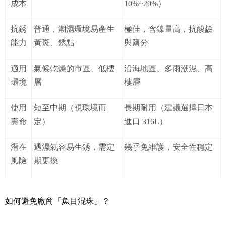
成本
10%~20%）
抗銹
普通，潮濕環境易產生
極佳，含鎳量高，抗酸鹼
能力
黃斑、銹點
與鹽分
適用
氣候乾燥的市區、低樓
沿海地區、多雨潮濕、高
環境
層
樓層
使用
短至中期（視環境而
長期耐用（建議選擇日本
壽命
定）
進口 316L）
潛在
遇濕氣容易生銹，需定
幾乎免維護，安全性穩定
風險
期更換
如何避免廠商「魚目混珠」？