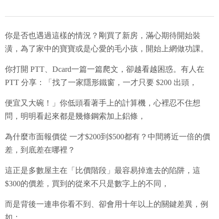
你是否也遇過這樣的情況？剛買了新房，滿心期待開始裝
潢，為了家中的寶寶或是心愛的毛小孩，開始上網做功課。
你打開 PTT、Dcard一篇一篇爬文，卻越看越困惑。
有人在
PTT 分享：「找了一家隱形鐵窗，一才只要 $200 出頭，
便宜又大碗！」
你低頭看著手上的計算機，心裡忍不住想
問，
明明看起來都是幾條鋼索加上鋁條，
為什麼市面報價從 一才$200到$500都有？中間將近一倍的價
差，到底差在哪裡？
這正是多數屋主在「比價階段」最容易掉進去的陷阱，
這
$300的價差，買到的從來不只是數字上的不同，
而是背後一連串你看不到、卻會用十年以上的關鍵差異，例
如：