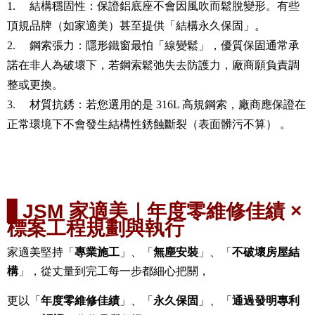
1.
結構穩固性：保證鋁底座不會因風吹而鬆脫變形。有些
頂規品牌（如家適美）甚至提供「結構永久保固」。
2.
鋼索張力：隱形鐵窗最怕「線變鬆」，優質保固通常承
諾在非人為破壞下，若鋼索鬆弛失去防護力，廠商願負責調
整或更換。
3.
材質抗銹：若您選用的是
316L
高規鋼索，廠商應保證在
正常環境下不會發生結構性銹蝕斷裂（表面髒污不算） 。
▋
JSM
家適美｜年度零維修佳績
×
標案工程規劃與執行
家適美堅持「
專業施工
」、「
無塵安裝
」、「
不破壞房屋結
構
」，從丈量到完工每一步都細心把關，
更以「
年度零維修佳績
」、「
永久保固
」、「
通過發明專利