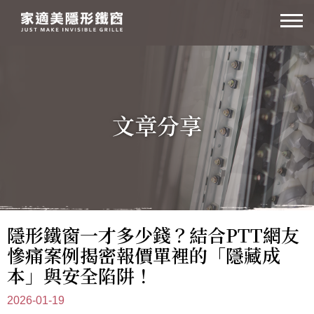
高
雄
家
適
美
隱
文章分享
形
鐵
窗
隱形鐵窗一才多少錢？結合PTT網友
慘痛案例揭密報價單裡的「隱藏成
本」與安全陷阱！
2026-01-19