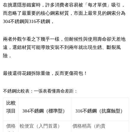
在挑選隱形鐵窗時，許多消費者容易被「每才單價」吸引，
而忽略了最重要的核心鋼索材質，
市面上最常見的鋼索分為
304
不銹鋼與
316
不銹鋼，
兩者外觀乍看之下幾乎一樣，但耐候性與使用壽命卻天差地
遠，
選錯材質可能導致安裝不到兩年就出現生銹、斷裂風
險，
最後還得花錢拆除重做，反而更傷荷包！
不銹鋼比較表：一張表看懂壽命差距：
比較
項目
304不銹鋼（標準型）
316不銹鋼（抗腐蝕型）
價格
較便宜（入門首選）
價格稍高（約貴