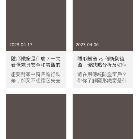
2023-04-17
2023-04-06
隱形鐵窗是什麼？一文
隱形鐵窗 vs 傳統防盜
看懂兼具安全和美觀的
窗｜優缺點分析及如何
隱形鐵窗有什麼特別！
選擇最適合的防盜方
想要對家中窗戶進行裝
還在用傳統防盜窗戶？
式？
修，卻又不想讓它失去
帶你了解隱形鐵窗是什
通風與採光的功能嗎？
麼！
那麼兼具安全和美觀的
「隱形鐵窗」絕對是你
的好選擇！