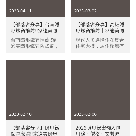
2023-04-11
2023-03-02
【部落客分享】台南隱
【部落客分享】高雄隱
形鐵窗推薦!!家適美隱
形鐵窗推薦｜家適美隱
形鐵窗防盜窗，公家機
形鐵窗，高雄防盜窗
台南隱形鐵窗推薦!!家
現代人多選擇住在集合
關、科技大學指定使
(防墜窗)，結構永久保
適美隱形鐵窗防盜窗，
住宅大樓，居住樓層有
用，政府立案，不影響
固/專利研發配件/免費
公家機關、科技大學指
越來越高的趨勢，居家
美觀視野，讓墜樓意外
到府丈量，帶給全家人
定使用，政府立案，不
安全更是讓人不可忽
降為零！打造安心的生
無聲的隱形守護
影響美觀視野，讓墜樓
視。尤其是家中成員有
活環境
意外降為零！打造安心
活蹦亂跳的孩童、老
的生活環境
人、貓星人，其實蠻建
議裝設隱形鐵窗，來避
免墜樓意外，過往傳統
會選擇加裝白鐵窗，作
為防盜與防墜的方式，
但如果遇到火災發生
時，白鐵窗短時間難破
2023-02-10
2023-02-06
壞的特性，因而造成憾
事的新聞讓人看了總是
【部落客分享】隱形鐵
2025隱形鐵窗懶人包：
會怕怕。
窗怎麼選!!家適美隱形
用途、價格、安裝流