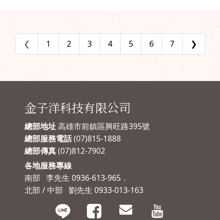
我後來也沒有選社區團
很建議安裝，所以就想
購的，選了我自己覺得
分享一下這個經營超過
最ok的家適美隱形鐵
30年的隱形鐵窗專家
窗，不管是事前說明還
「家適美隱形鐵窗」。
❮
1
2
3
4
5
6
7
❯
是後續安裝我都很滿
關於這家採現場免費評
意，保固維修部分我還
估、報價，嚴選施作材
沒有用到，但希望都不
料，並提供結構永久保
會用到哦~哈哈。
固的家適美隱形鐵窗，
以自己不久前到施工現
場實際觀看，覺得家適
金子洋科技有限公司
美隱形鐵窗老闆與技師
施工相當仔細，以下就
來分享當天實際記錄的
總部地址
高雄市前鎮區興旺路395號
一些照片，讓考慮要安
總部服務電話
(07)815-1888
裝隱形鐵窗的大大做為
總部傳真
(07)812-7902
參考。
各地服務專線
南部 李先生 0936-613-965．
北部 / 中部 劉先生 0933-013-163