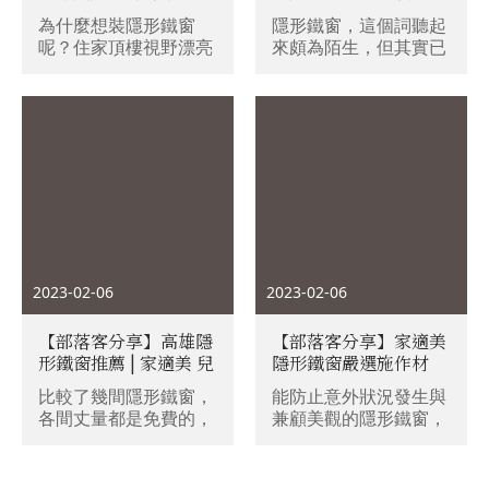
鐵窗防盜窗~堅持使用
程、等優缺點全解析
為什麼想裝隱形鐵窗
隱形鐵窗，這個詞聽起
日本進口不銹鋼線，不
呢？住家頂樓視野漂亮
來頗為陌生，但其實已
破壞高樓的視野美景，
但不想裝上醜醜鐵窗破
經悄悄出現在我們的日
免費到府丈量防盜窗結
壞景觀，於是很多人會
常生活中。你是否曾經
構永久保固服務
選擇安裝隱形鐵窗隱形
憂心家中的安全問題，
防盜窗不只具有防墜、
或者想要對家中的窗戶
防盜、美觀優點，也在
進行裝修，卻又不想讓
居家安全上提供一層保
它失去通風與採光的功
護。今天特別來高雄參
能？隱形鐵窗就是一個
觀朋友新家～閒聊之中
很好的選擇。在這篇文
知道師傅在頂樓陽台施
章中，我們將會一起探
工隱形防盜窗(防墜
討什麼是隱形鐵窗，它
窗)，施工團隊正是高
的安裝用途有哪些，為
2023-02-06
2023-02-06
雄鼎鼎大名家適美隱形
什麼它是居家安全美觀
鐵窗！
的最佳選擇，以及如何
【部落客分享】高雄隱
【部落客分享】家適美
計算它的價格。
形鐵窗推薦 | 家適美 兒
隱形鐵窗嚴選施作材
童居家防護、永久保固
料、高品質施工超細
比較了幾間隱形鐵窗，
能防止意外狀況發生與
最安心
心，並且提供結構永久
各間丈量都是免費的，
兼顧美觀的隱形鐵窗，
保固的隱形鐵窗專家
所以大家可以都叫來比
對住在高樓層，或是家
較看看(喂~)，新大樓的
中有小朋友、寵物的家
話也可能會有團購，但
庭來說，在安全考量下