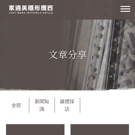
高
雄
家
適
美
文章分享
隱
形
鐵
窗
新聞知
媒體採
全部
識
訪